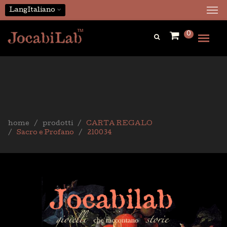
Lang
Italiano
0
home
prodotti
CARTA REGALO
Sacro e Profano
210034